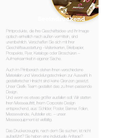
Beeindruckend
Printprodukte, die Ihre Geschäftsidee und Ihr Image
optisch einheitlich nach außen vermitteln, sind
unentbehrlich. Verschaffen Sie sich mit Ihrer
Geschäftsausstattung –Visitenkarten, Briefpapier,
Prospekte, Flyer, Kataloge oder Broschüren –
Aufmerksamkeit in eigener Sache.
Auch im Printbereich stehen Ihnen verschiedene
Materialien und Veredelungstechniken zur Auswahl. In
gestalterischer Hinsicht sind keine Grenzen gesetzt.
Unser Grafik-Team gestaltet das zu Ihnen passende
Design.
Und wenn es etwas größer ausfallen soll: Wir statten
Ihren Messeauftritt, Ihrem Corporate Design
entsprechend, aus: Schilder, Poster, Banner, Folien,
Messewände, Aufsteller etc. – unser
Messeequipment ist vielfältig.
Das Druckerzeugnis, nach dem Sie suchen, ist nicht
aufgeführt? Sie haben eine individuelle Anfrage?