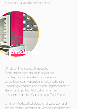
Angebote zu günstigen Konditionen.
Erstklassige
Vielfalt
Wir bieten Ihnen sowohl klassische
Standardlösungen als auch individuelle
Sonderproduktionen aller Produktarten, in
verschiedensten Materialien, unterschiedlichsten
Herstellungsverfahren und Veredelungstechniken, in
kleinen und großen Stückzahlen – immer
abgestimmt auf Ihre Wünsche und Bedürfnisse
Um Ihren Werbeartikel zielsicher einzusetzen und
ihm die richtige Wertigkeit zu verleihen, begleiten wir