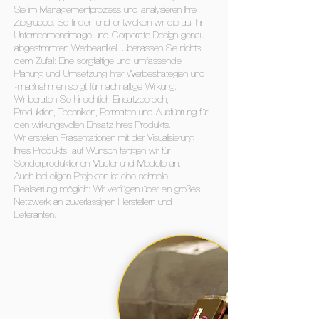
Sie im Managementprozess und analysieren Ihre
Zielgruppe. So finden und entwickeln wir die auf Ihr
Unternehmensimage und Corporate Design genau
abgestimmten Werbeartikel. Überlassen Sie nichts
dem Zufall: Eine sorgfältige und umfassende
Planung und Umsetzung Ihrer Werbestrategien und
-maßnahmen sorgt für nachhaltige Wirkung.
Wir beraten Sie hinsichtlich Einsatzbereich,
Produktion, Techniken, Formaten und Ausführung für
den wirkungsvollen Einsatz Ihres Produkts.
Wir erstellen Präsentationen mit der Visualisierung
Ihres Produkts, auf Wunsch fertigen wir für
Sonderproduktionen Muster und Modelle an.
Auch bei eiligen Projekten ist eine schnelle
Realisierung möglich: Wir verfügen über ein großes
Netzwerk an zuverlässigen Herstellern und
Lieferanten.