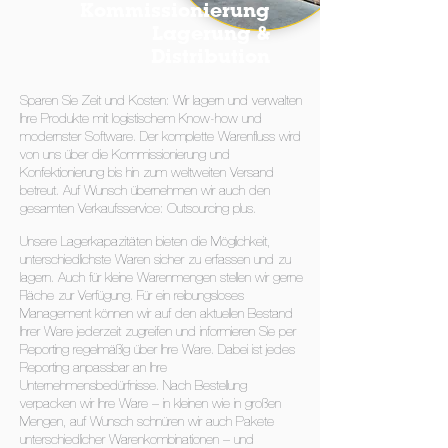
Kommissionierung
Lagerung &
Distribution
Sparen Sie Zeit und Kosten: Wir lagern und verwalten
Ihre Produkte mit logistischem Know-how und
modernster Software. Der komplette Warenfluss wird
von uns über die Kommissionierung und
Konfektionierung bis hin zum weltweiten Versand
betreut. Auf Wunsch übernehmen wir auch den
gesamten Verkaufsservice: Outsourcing plus.
Unsere Lagerkapazitäten bieten die Möglichkeit,
unterschiedlichste Waren sicher zu erfassen und zu
lagern. Auch für kleine Warenmengen stellen wir gerne
Fläche zur Verfügung. Für ein reibungsloses
Management können wir auf den aktuellen Bestand
Ihrer Ware jederzeit zugreifen und informieren Sie per
Reporting regelmäßig über Ihre Ware. Dabei ist jedes
Reporting anpassbar an Ihre
Unternehmensbedürfnisse. Nach Bestellung
verpacken wir Ihre Ware – in kleinen wie in großen
Mengen, auf Wunsch schnüren wir auch Pakete
unterschiedlicher Warenkombinationen – und