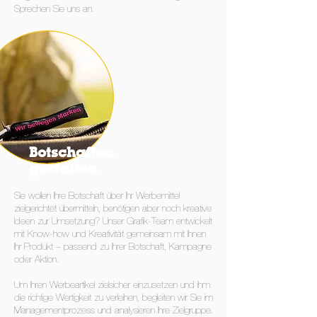
Sprechen Sie uns an.
Botschaften
gestalten
Sie wollen Ihre Botschaft über Ihr Werbemittel
zielgerichtet übermitteln, benötigen aber noch kreative
Ideen zur Umsetzung? Unser Grafik-Team entwickelt
mit Know-how und Kreativität gemeinsam mit Ihnen
Ihr Produkt – passend zu Ihrer Botschaft, Kampagne
oder Aktion.
Um Ihren Werbeartikel zielsicher einzusetzen und ihm
die richtige Wertigkeit zu verleihen, begleiten wir Sie im
Managementprozess und analysieren Ihre Zielgruppe.