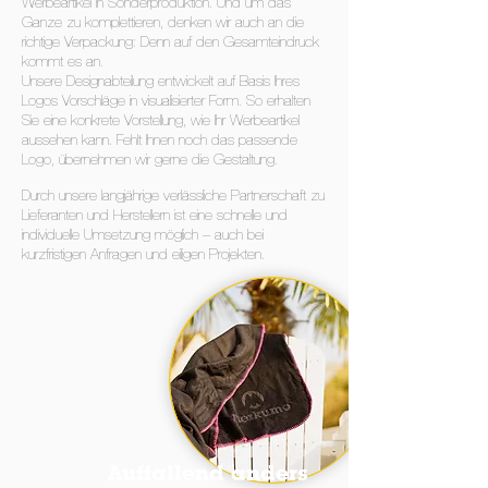
Werbeartikel in Sonderproduktion. Und um das
Ganze zu komplettieren, denken wir auch an die
richtige Verpackung: Denn auf den Gesamteindruck
kommt es an.
Unsere Designabteilung entwickelt auf Basis Ihres
Logos Vorschläge in visualisierter Form. So erhalten
Sie eine konkrete Vorstellung, wie Ihr Werbeartikel
aussehen kann. Fehlt Ihnen noch das passende
Logo, übernehmen wir gerne die Gestaltung.
Durch unsere langjährige verlässliche Partnerschaft zu
Lieferanten und Herstellern ist eine schnelle und
individuelle Umsetzung möglich – auch bei
kurzfristigen Anfragen und eiligen Projekten.
Auffallend anders