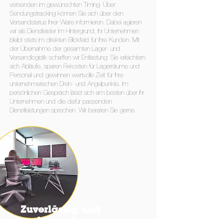
versenden im gewünschten Timing. Über
Sendungstracking können Sie sich über den
Versandstatus Ihrer Ware informieren. Dabei agieren
wir als Dienstleister im Hintergrund, Ihr Unternehmen
bleibt stets im direkten Blickfeld für Ihre Kunden. Mit
der Übernahme der gesamten Lager- und
Versandlogistik schaffen wir Entlastung: Sie erleichtern
sich Abläufe, sparen Fixkosten für Lagerräume und
Personal und gewinnen wertvolle Zeit für Ihre
unternehmerischen Dreh- und Angelpunkte. Im
persönlichen Gespräch lässt sich am besten über Ihr
Unternehmen und die dafür passenden
Dienstleistungen sprechen. Wir beraten Sie gerne.
Zuverlässig und