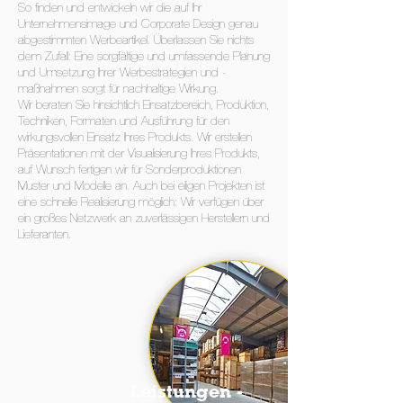
So finden und entwickeln wir die auf Ihr
Unternehmensimage und Corporate Design genau
abgestimmten Werbeartikel. Überlassen Sie nichts
dem Zufall: Eine sorgfältige und umfassende Planung
und Umsetzung Ihrer Werbestrategien und -
maßnahmen sorgt für nachhaltige Wirkung.
Wir beraten Sie hinsichtlich Einsatzbereich, Produktion,
Techniken, Formaten und Ausführung für den
wirkungsvollen Einsatz Ihres Produkts. Wir erstellen
Präsentationen mit der Visualisierung Ihres Produkts,
auf Wunsch fertigen wir für Sonderproduktionen
Muster und Modelle an. Auch bei eiligen Projekten ist
eine schnelle Realisierung möglich: Wir verfügen über
ein großes Netzwerk an zuverlässigen Herstellern und
Lieferanten.
Leistungen -