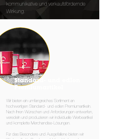
kommunikative und verkaufsfördernde
Wirkung.
Standard- und edlen
Premiumartikel
Wir bieten ein umfangreiches Sortiment an
hochwertigen Standard- und edlen Premiumartikeln.
Nach Ihren Wünschen und Anforderungen entwerfen,
veredeln und produzieren wir individuelle Werbeartikel
und komplette Merchandise-Lösungen.
Für das Besondere und Ausgefallene bieten wir