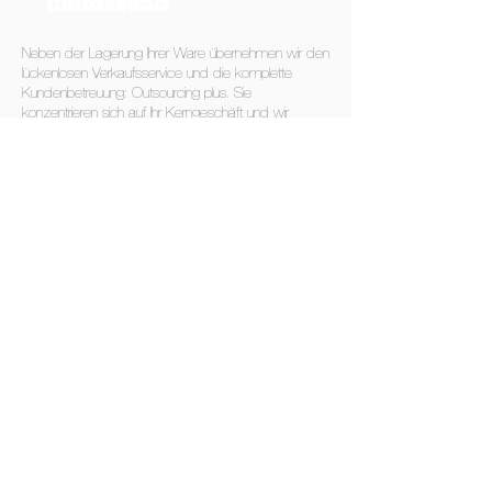
umfassend
Neben der Lagerung Ihrer Ware übernehmen wir den
lückenlosen Verkaufsservice und die komplette
Kundenbetreuung: Outsourcing plus. Sie
konzentrieren sich auf Ihr Kerngeschäft und wir
kümmern uns um den Vertrieb, die
Auftragsbearbeitung, den Versand, die Bezahlung
und das Retourenmanagement Ihrer Produkte –
selbstverständlich „just in time“.
Mit der Übernahme des gesamten Verkaufsservice
und der Kundenbetreuung – Bestellannahme,
Verpacken & Versand, Retour, Rechnungsstellung
etc. – geben wir Ihnen die Zeit, sich um Ihre zentralen
Geschäftsbereiche zu kümmern.
Sprechen Sie mit uns, welche Dienstleitung(en) für Sie
in Frage kommen: reine Lagerung oder
Komplettservice rund um das Produkt.