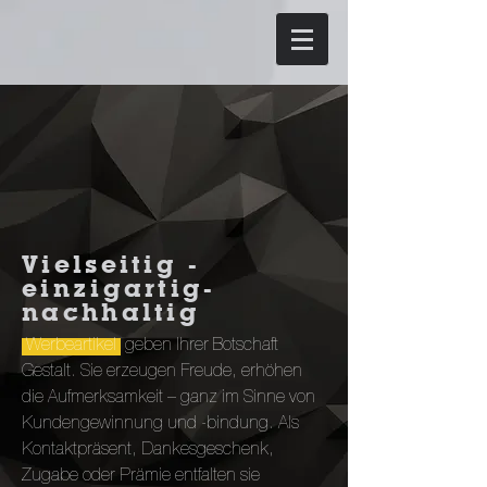
Vielseitig -
einzigartig-
nachhaltig
Werbeartikel
geben Ihrer Botschaft
Gestalt. Sie erzeugen Freude, erhöhen
die Aufmerksamkeit – ganz im Sinne von
Kundengewinnung und -bindung. Als
Kontaktpräsent, Dankesgeschenk,
Zugabe oder Prämie entfalten sie