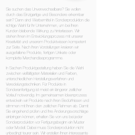
Sie suchen das Unverwechselbare? Sie wollen
durch das Einzigartige und Besondere erkennbar
sein? Dann sind Werbemittel in Sonderproduktion die
richtige Wahl für Ihr Unternehmen, um bei Ihren
Kunden bleibende Wirkung zu hinterlassen. Wir
stehen Ihnen im Entwicklungsprozess mit unserer
Kreativität und unserem Produktwissen kompetent
zur Seite. Nach Ihren Vorstellungen kreieren wir
ausgefallene Produkte, fertigen Unikate oder
komplette Merchandiseprogramme.
In Sachen Produktgestaltung haben Sie die Wahl
zwischen vielfältigsten Materialien und Farben,
unterschiedlichen Herstellungsverfahren und
Veredelungstechniken. Für Produkte in
Sonderanfertigung ist meist ein längerer zeitlicher
Vorlauf notwendig. Im gemeinsamen Ideenprozess
entwickeln wir Produkte nach Ihren Bedürfnissen und
stimmen mit Ihnen den zeitlichen Rahmen ab. Damit
Sie eingehend prüfen und Ihre Änderungsvorschläge
einbringen können, erhalten Sie von uns bei jeder
Sonderproduktion vor Fertigungsbeginn ein Muster
oder Modell. Dabei muss Sonderproduktion nicht
unbedingt teurer sein. Wir erstellen Ihnen interessante